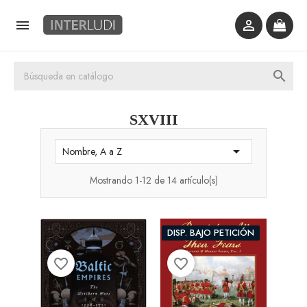



SXVIII

Nombre, A a Z
Mostrando 1-12 de 14 artículo(s)
DISP. BAJO PETICIÓN
favorite_border
favorite_border