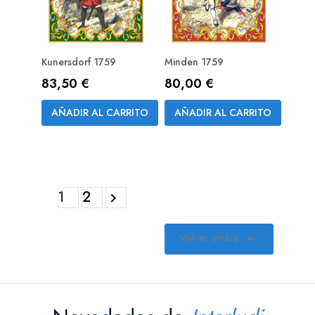
Kunersdorf 1759
Minden 1759
Precio
Precio
83,50 €
80,00 €
PREPEDIDO
(RESERVA)
AÑADIR AL CARRITO
AÑADIR AL CARRITO
1
2

Volver arriba
