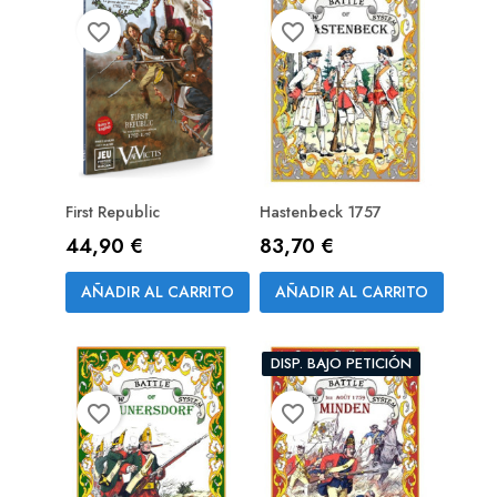
favorite_border
favorite_border
First Republic
Hastenbeck 1757
Precio
Precio
44,90 €
83,70 €
PREPEDIDO
PREPEDIDO
(RESERVA)
(RESERVA)
AÑADIR AL CARRITO
AÑADIR AL CARRITO
DISP. BAJO PETICIÓN
favorite_border
favorite_border