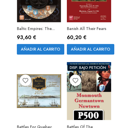
Baltic Empires: The...
Banish All Their Fears
Precio
Precio
93,60 €
60,20 €
PREPEDIDO
(RESERVA)
AÑADIR AL CARRITO
AÑADIR AL CARRITO
DISP. BAJO PETICIÓN
favorite_border
favorite_border
Battles For Quebec
Battles Of The