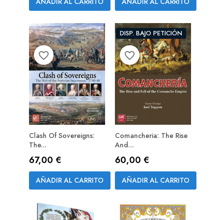
AÑADIR AL CARRITO
AÑADIR AL CARRITO
DISP. BAJO PETICIÓN
favorite_border
favorite_border
Clash Of Sovereigns:
Comancheria: The Rise
The...
And...
Precio
Precio
67,00 €
60,00 €
AÑADIR AL CARRITO
AÑADIR AL CARRITO