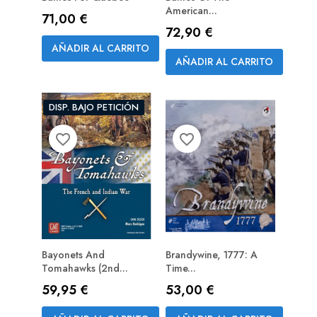
American...
Precio
71,00 €
PREPEDIDO
Precio
72,90 €
(RESERVA)
AÑADIR AL CARRITO
AÑADIR AL CARRITO
DISP. BAJO PETICIÓN
favorite_border
favorite_border
Bayonets And
Brandywine, 1777: A
Tomahawks (2nd...
Time...
PREPEDIDO
Precio
Precio
59,95 €
53,00 €
(RESERVA)