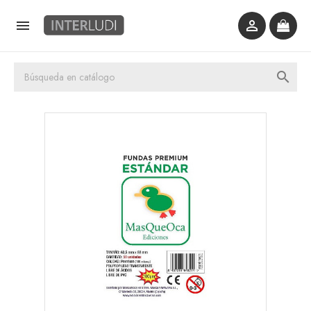


