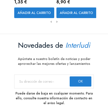
Precio
Precio
Prec
1,35 €
8,90 €
1,90
AÑADIR AL CARRITO
AÑADIR AL CARRITO
AÑA
Novedades de
Interludi
Apúntate a nuestro boletín de noticias y poder
aprovechar las mejores ofertas y lanzamientos
Puede darse de baja en cualquier momento. Para
ello, consulte nuestra información de contacto en
el aviso legal.