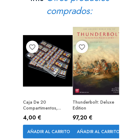
comprados:
favorite_border
favorite_border
favorite_border
Caja De 20
Thunderbolt: Deluxe
12 Com
PREPEDIDO (RESERVA)
Compartimentos,...
Edition
Depth,..
Precio
Precio
Precio
4,00 €
97,20 €
2,70 
AÑADIR AL CARRITO
AÑADIR AL CARRITO
AÑAD