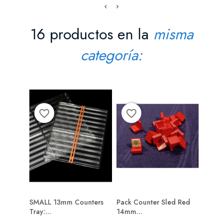
16 productos en la
misma
categoría:
favorite_border
favorite_border
favorite_bord
SMALL 13mm Counters
Pack Counter Sled Red
17mm 
Tray:...
14mm...
20...