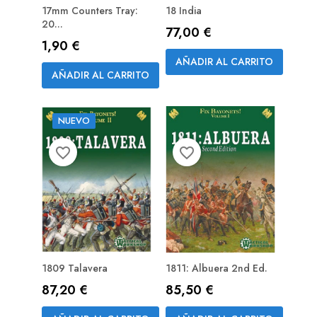
17mm Counters Tray:
18 India
20...
Precio
77,00 €
Precio
1,90 €
AÑADIR AL CARRITO
AÑADIR AL CARRITO
NUEVO
favorite_border
favorite_border
1809 Talavera
1811: Albuera 2nd Ed.
Precio
Precio
87,20 €
85,50 €
PREPEDIDO
PREPEDIDO
(RESERVA)
(RESERVA)