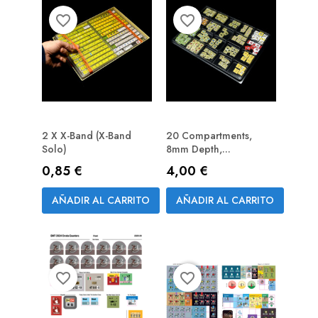
favorite_border
favorite_border
2 X X-Band (X-Band
20 Compartments,
Solo)
8mm Depth,...
Precio
Precio
0,85 €
4,00 €
AÑADIR AL CARRITO
AÑADIR AL CARRITO
favorite_border
favorite_border