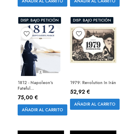
AÑADIR AL CARRITO
AÑADIR AL CARRITO
DISP. BAJO PETICIÓN
DISP. BAJO PETICIÓN
favorite_border
favorite_border
1812 - Napoleon's
1979: Revolution In Irán
Fateful...
Precio
52,92 €
Precio
75,00 €
AÑADIR AL CARRITO
AÑADIR AL CARRITO