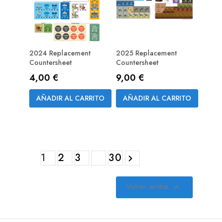
2024 Replacement
2025 Replacement
Countersheet
Countersheet
PREPEDIDO
PREPEDIDO
Precio
Precio
4,00 €
9,00 €
(RESERVA)
(RESERVA)
AÑADIR AL CARRITO
AÑADIR AL CARRITO
1
2
3
30

Volver arriba
