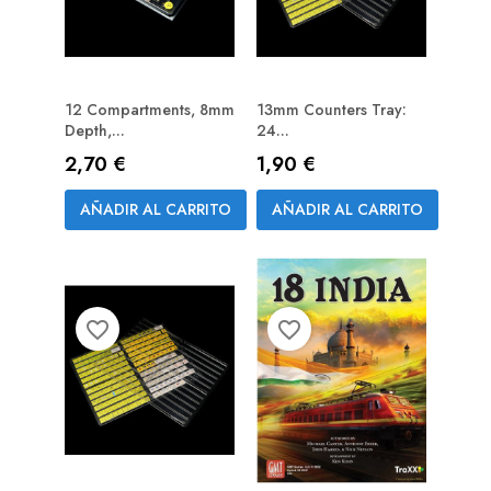
12 Compartments, 8mm
13mm Counters Tray:
Depth,...
24...
Precio
Precio
2,70 €
1,90 €
AÑADIR AL CARRITO
AÑADIR AL CARRITO
favorite_border
favorite_border