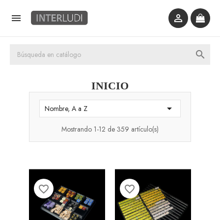



INICIO

Nombre, A a Z
Mostrando 1-12 de 359 artículo(s)
favorite_border
favorite_border