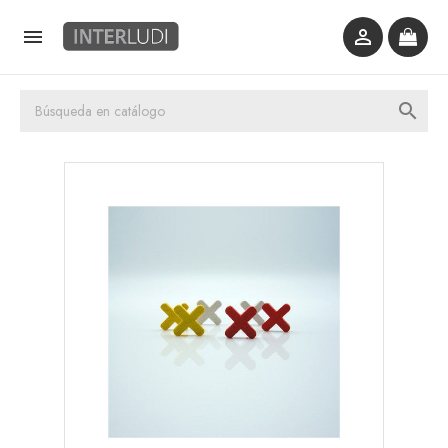


