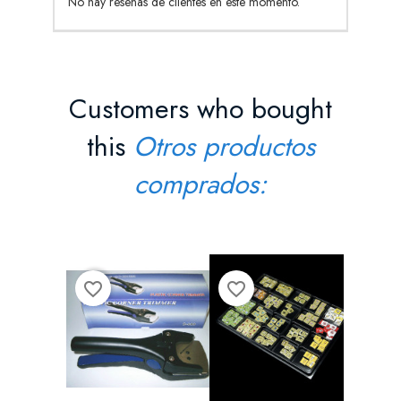
No hay reseñas de clientes en este momento.
Customers who bought
this
Otros productos
comprados:
favorite_border
favorite_border
favorite_border