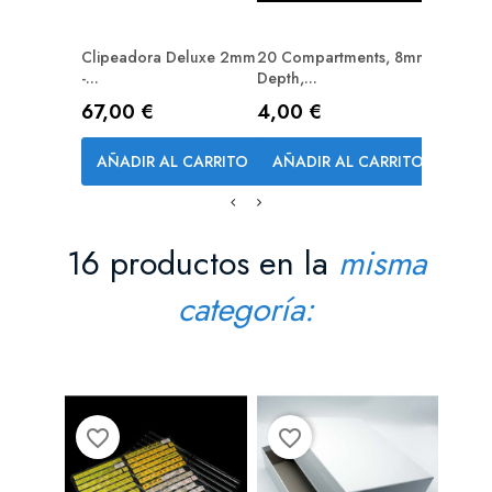
Clipeadora Deluxe 2mm
20 Compartments, 8mm
Pack Wo
-...
Depth,...
Red...
Precio
Precio
Precio
67,00 €
4,00 €
6,70 
AÑADIR AL CARRITO
AÑADIR AL CARRITO
AÑAD
16 productos en la
misma
categoría:
favorite_border
favorite_border
favorite_bord