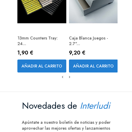
13mm Counters Tray:
Caja Blanca Juegos -
20 C
24...
2.7"...
Depth,
Precio
Precio
Prec
1,90 €
9,20 €
4,0
AÑADIR AL CARRITO
AÑADIR AL CARRITO
AÑA
Novedades de
Interludi
Apúntate a nuestro boletín de noticias y poder
aprovechar las mejores ofertas y lanzamientos