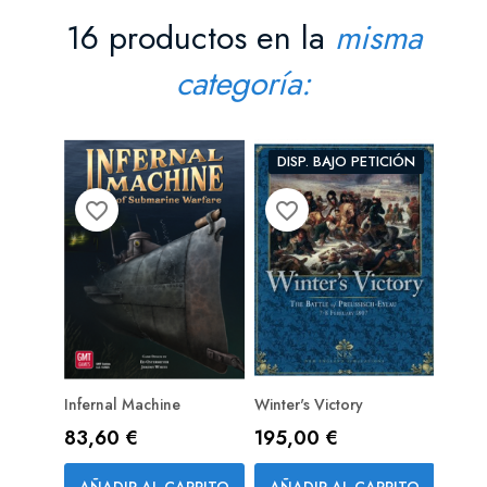
16 productos en la
misma
categoría:
DISP. BAJO PETICIÓN
favorite_border
favorite_border
favorite_bord
Infernal Machine
Winter's Victory
Warga
PREPEDIDO (RESERVA)
Mark
Precio
Precio
83,60 €
195,00 €
Prec
52,
AÑADIR AL CARRITO
AÑADIR AL CARRITO