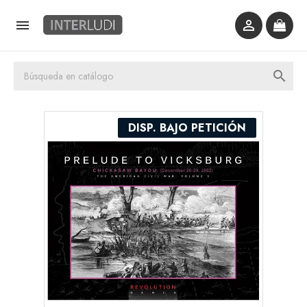



DISP. BAJO PETICIÓN