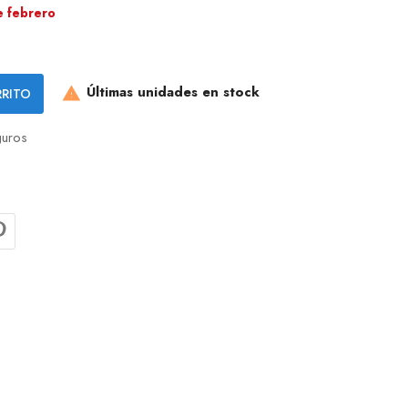
e febrero
Últimas unidades en stock
RRITO

uros