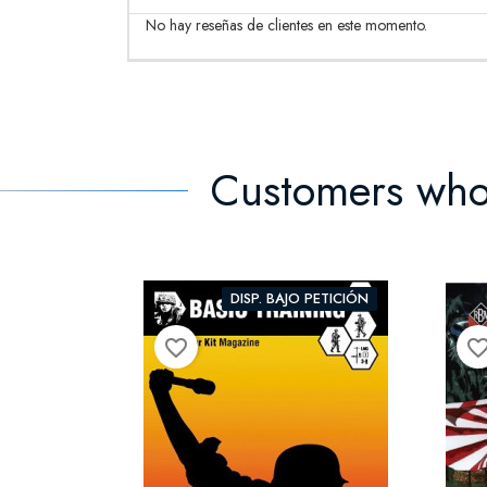
No hay reseñas de clientes en este momento.
Customers who
DISP. BAJO PETICIÓN
favorite_border
favorite_bor