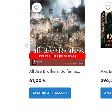
favorite_border
favorite_border
PREPEDIDO (RESERVA)
All Are Brothers: Solferino...
Axis E
Precio
Preci
61,00 €
296,
Vista rápida

AÑADIR AL CARRITO
AÑA