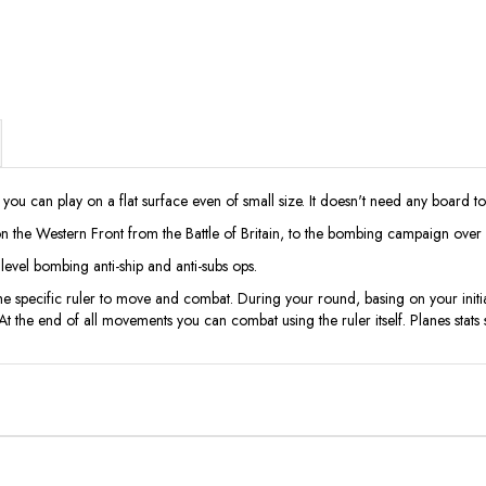
ou can play on a flat surface even of small size. It doesn't need any board to p
on the Western Front from the Battle of Britain, to the bombing campaign ove
 level bombing anti-ship and anti-subs ops.
he specific ruler to move and combat. During your round, basing on your initi
 At the end of all movements you can combat using the ruler itself. Planes stats