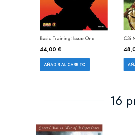
Basic Training: Issue One
C3i 
Precio
Prec
44,00 €
48,
Vista rápida

AÑADIR AL CARRITO
AÑ
16 p