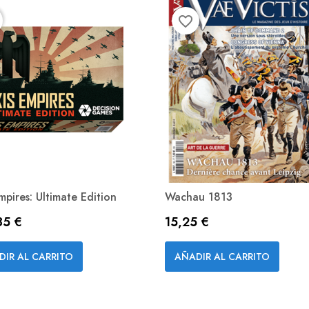
favorite_border
mpires: Ultimate Edition
Wachau 1813
o
Precio
35 €
15,25 €
Vista rápida
Vista rápida


DIR AL CARRITO
AÑADIR AL CARRITO