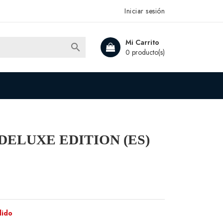
Iniciar sesión
Mi Carrito

0 producto(s)
 - DELUXE EDITION (ES)
dido