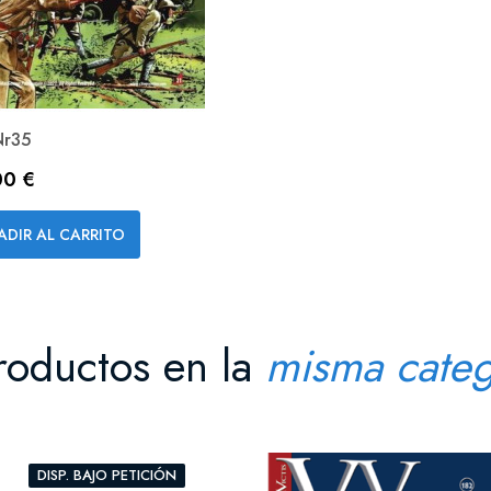
Nr35
io
00 €
Vista rápida

ADIR AL CARRITO
roductos en la
misma categ
DISP. BAJO PETICIÓN