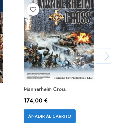
favorite_border
favorite_border
Mannerheim Cross
Battles Of 
Precio
Precio
174,00 €
72,90 €
Vista rápida


AÑADIR AL CARRITO
AÑADIR A