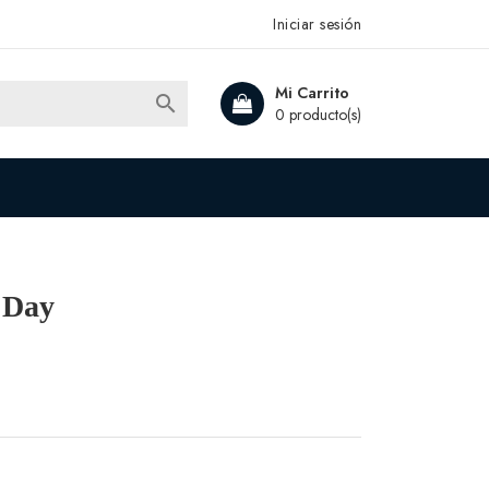
Iniciar sesión
Mi Carrito

0 producto(s)
t Day