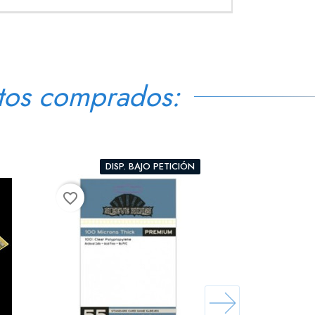
tos comprados:
DISP. BAJO PETICIÓN
favorite_border
favorite_border