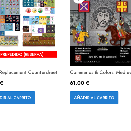
PREPEDIDO (RESERVA)
Replacement Countersheet
Commands & Colors: Mediev
o
Precio
 €
61,00 €
Vista rápida
Vista rápida


DIR AL CARRITO
AÑADIR AL CARRITO