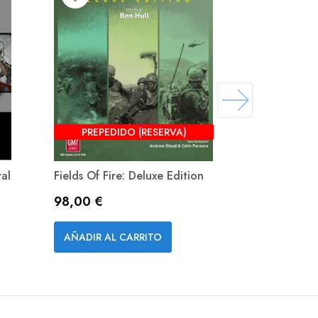
PREPEDIDO (RESERVA)
al
Fields Of Fire: Deluxe Edition
For The Peo
Precio
Precio
98,00 €
63,90 €
Vista rápida


AÑADIR AL CARRITO
AÑADIR A