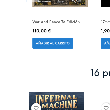
War And Peace 7a Edición
17mm 
Precio
Prec
110,00 €
1,90
Vista rápida

AÑADIR AL CARRITO
AÑ
16 p
favorite_border
favorite_border