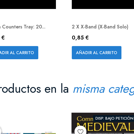
Counters Tray: 20...
2 X X-Band (X-Band Solo)
io
Precio
 €
0,85 €
Vista rápida
Vista rápida


ADIR AL CARRITO
AÑADIR AL CARRITO
roductos en la
misma categ
DISP. BAJO PETICIÓN
favorite_border