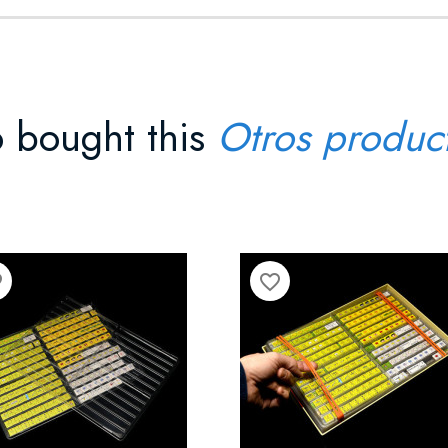
 bought this
Otros produc
der
favorite_border