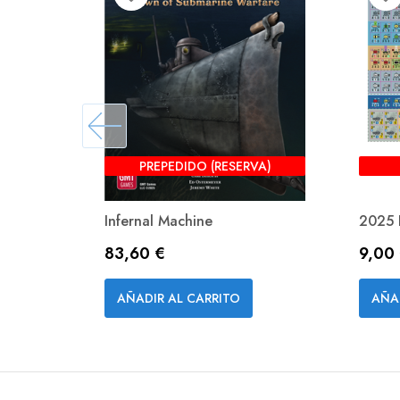
PREPEDIDO (RESERVA)
Infernal Machine
2025 
Precio
Preci
83,60 €
9,00
Vista rápida

AÑADIR AL CARRITO
AÑA