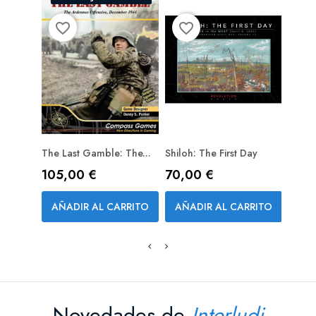
favorite_border
favorite_border
favorite_bord
The Last Gamble: The...
Shiloh: The First Day
Barba
PREPEDIDO (RESERVA)
Precio
Precio
Prec
105,00 €
70,00 €
81,0
AÑADIR AL CARRITO
AÑADIR AL CARRITO
AÑA
Novedades de
Interludi