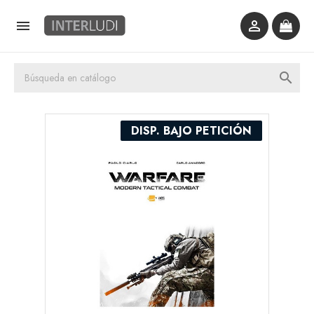



DISP. BAJO PETICIÓN