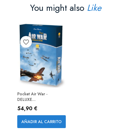
You might also
Like
favorite_border
Pocket Air War -
DELUXE...
Precio
54,90 €
AÑADIR AL CARRITO