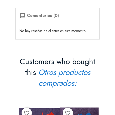
Comentarios (0)
chat
No hay reseñas de clientes en este momento.
Customers who bought
this
Otros productos
comprados:
favorite_border
favorite_border