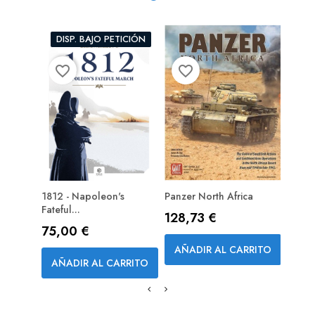
DISP. BAJO PETICIÓN
DI
favorite_border
favorite_border
favorite_bord
1812 - Napoleon's
Panzer North Africa
Pirat
RESERVA
Fateful...
(exp)
Precio
128,73 €
Precio
Prec
75,00 €
18,0
AÑADIR AL CARRITO
AÑADIR AL CARRITO
AÑA