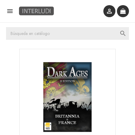


