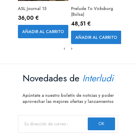
ASL Journal 15
Prelude To Vicksburg
Trace
PREPEDIDO (RESERVA)
PRE
(Bolsa)
Precio
Prec
36,00 €
84,
Precio
48,51 €
AÑADIR AL CARRITO
AÑA
AÑADIR AL CARRITO
Novedades de
Interludi
Apúntate a nuestro boletín de noticias y poder
aprovechar las mejores ofertas y lanzamientos