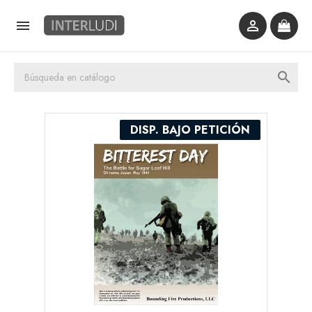



DISP. BAJO PETICIÓN