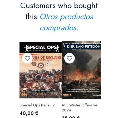
Customers who bought
this
Otros productos
comprados:
DISP. BAJO PETICIÓN
DISP
favorite_border
favorite_border
favorite_border
Special Ops Issue 12
ASL Winter Offensive
Orsogn
2024
Precio
Precio
40,00 €
114,3