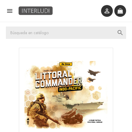


