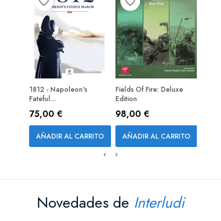
favorite_border
favorite_border
favorite_bord
1812 - Napoleon's
Fields Of Fire: Deluxe
The Ka
PREPEDIDO (RESERVA)
Fateful...
Edition
Fleet
Precio
Precio
Prec
75,00 €
98,00 €
62,
AÑADIR AL CARRITO
AÑADIR AL CARRITO
AÑA
Novedades de
Interludi