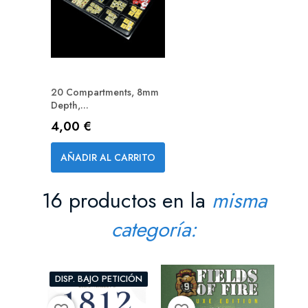
20 Compartments, 8mm
Depth,...
Precio
4,00 €
AÑADIR AL CARRITO
16 productos en la
misma
categoría:
DISP. BAJO PETICIÓN