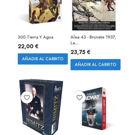
300 Tierra Y Agua
Alea 43 - Brunete 1937,
La...
Precio
22,00 €
PREPEDIDO
Precio
23,75 €
(RESERVA)
AÑADIR AL CARRITO
AÑADIR AL CARRITO
favorite_border
favorite_border