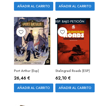
AÑADIR AL CARRITO
AÑADIR AL CARRITO
DISP. BAJO PETICIÓN
favorite_border
favorite_border
Port Arthur (esp)
Stalingrad Roads (ESP)
Precio
Precio
26,46 €
62,10 €
AÑADIR AL CARRITO
AÑADIR AL CARRITO