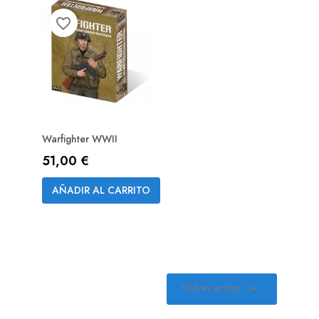
favorite_border
Warfighter WWII
Precio
51,00 €
AÑADIR AL CARRITO
Volver arriba
