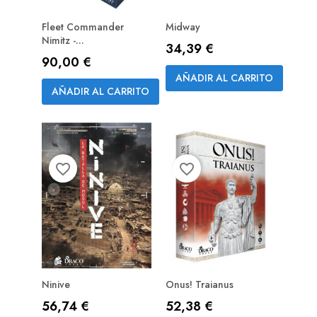
Fleet Commander
Midway
Nimitz -...
Precio
34,39 €
PREPEDIDO
Precio
90,00 €
(RESERVA)
AÑADIR AL CARRITO
AÑADIR AL CARRITO
favorite_border
favorite_border
Ninive
Onus! Traianus
Precio
Precio
56,74 €
52,38 €