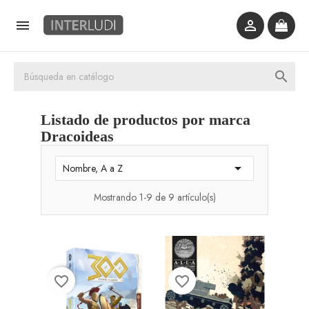



Listado de productos por marca
Dracoideas

Nombre, A a Z
Mostrando 1-9 de 9 artículo(s)
favorite_border
favorite_border