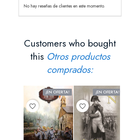
No hay reseñas de clientes en este momento.
Customers who bought
this
Otros productos
comprados:
¡EN OFERTA!
¡EN OFERTA!
favorite_border
favorite_border