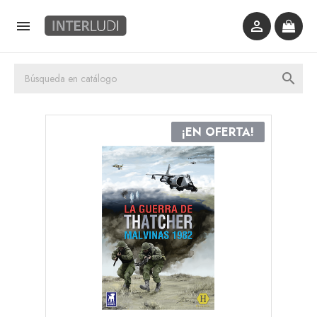



¡EN OFERTA!