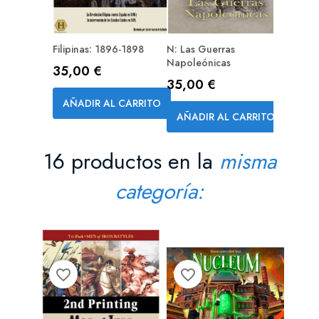
Filipinas: 1896-1898
N: Las Guerras
Napoleónicas
Precio
35,00 €
Precio
35,00 €
AÑADIR AL CARRITO
AÑADIR AL CARRITO
16 productos en la
misma
categoría:
N
favorite_border
favorite_border
favorite_bord