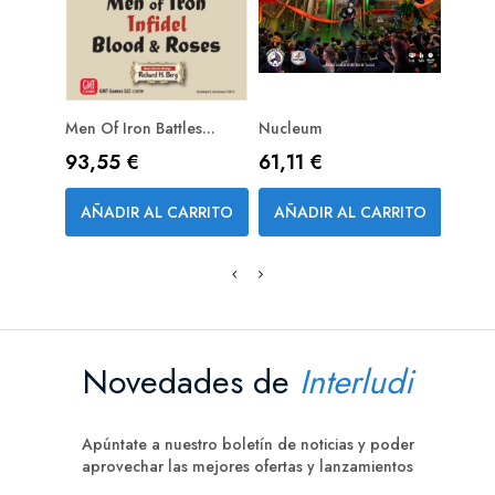
Men Of Iron Battles...
Nucleum
Battl
PREPEDIDO (RESERVA)
PRE
Precio
Precio
Prec
93,55 €
61,11 €
85,
AÑADIR AL CARRITO
AÑADIR AL CARRITO
AÑA
Novedades de
Interludi
Apúntate a nuestro boletín de noticias y poder
aprovechar las mejores ofertas y lanzamientos