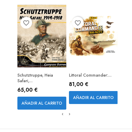
favorite_border
favorite_border
favorite_bord
Schutztruppe, Heia
Littoral Commander:...
Midw
PREPEDIDO (RESERVA)
Safari,...
Precio
Prec
81,00 €
34,3
Precio
65,00 €
AÑADIR AL CARRITO
AÑA
AÑADIR AL CARRITO