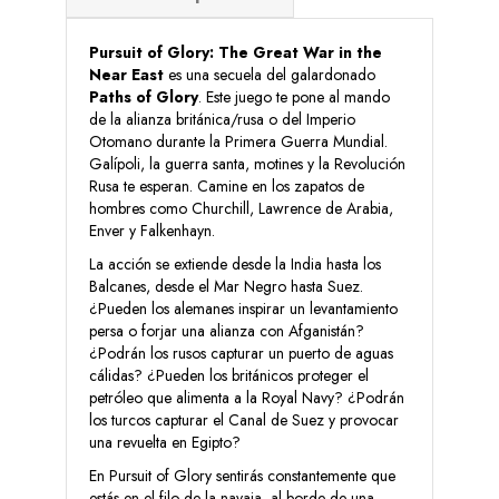
Pursuit of Glory: The Great War in the
Near East
es una secuela del galardonado
Paths of Glory
. Este juego te pone al mando
de la alianza británica/rusa o del Imperio
Otomano durante la Primera Guerra Mundial.
Galípoli, la guerra santa, motines y la Revolución
Rusa te esperan. Camine en los zapatos de
hombres como Churchill, Lawrence de Arabia,
Enver y Falkenhayn.
La acción se extiende desde la India hasta los
Balcanes, desde el Mar Negro hasta Suez.
¿Pueden los alemanes inspirar un levantamiento
persa o forjar una alianza con Afganistán?
¿Podrán los rusos capturar un puerto de aguas
cálidas? ¿Pueden los británicos proteger el
petróleo que alimenta a la Royal Navy? ¿Podrán
los turcos capturar el Canal de Suez y provocar
una revuelta en Egipto?
En Pursuit of Glory sentirás constantemente que
estás en el filo de la navaja, al borde de una