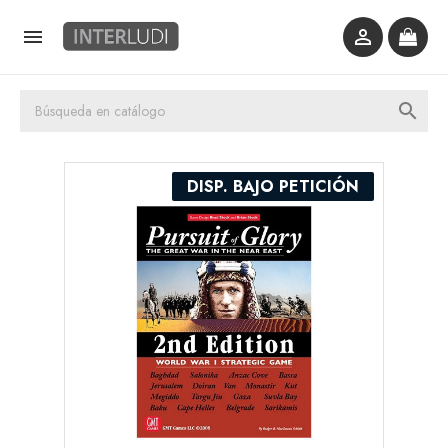



DISP. BAJO PETICIÓN